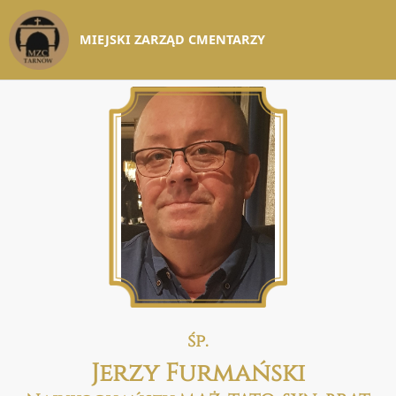
MIEJSKI ZARZĄD CMENTARZY
śp.
Jerzy Furmański